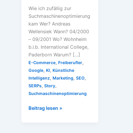
Wie ich zufällig zur
Suchmaschinenoptimierung
kam Wer? Andreas
Wellensiek Wann? 04/2000
– 09/2001 Wo? Wohnheim
b.i.b. International College,
Paderborn Warum? […]
,
,
E-Commerce
Freiberufler
,
,
Google
KI
Künstliche
,
,
,
Intelligenz
Marketing
SEO
,
,
SERPs
Story
Suchmaschinenoptimierung
My-
Beitrag lesen »
SEO-
Story