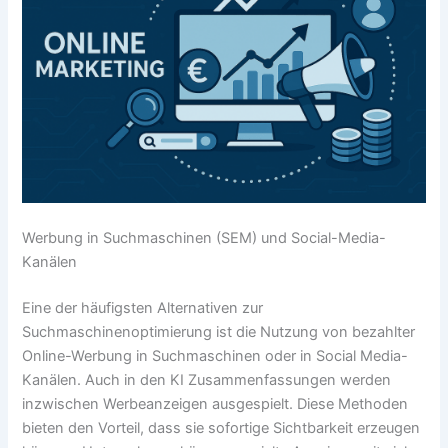
Werbung in Suchmaschinen (SEM) und Social-Media-
Kanälen
Eine der häufigsten Alternativen zur
Suchmaschinenoptimierung ist die Nutzung von bezahlter
Online-Werbung in Suchmaschinen oder in Social Media-
Kanälen. Auch in den KI Zusammenfassungen werden
inzwischen Werbeanzeigen ausgespielt. Diese Methoden
bieten den Vorteil, dass sie sofortige Sichtbarkeit erzeugen